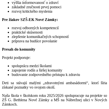
vyššia informovanosť o zdraví
základné zručnosti prvej pomoci
rozvoj kritického myslenia
Pre žiakov SZŠ-EK Nové Zámky:
rozvoj odborných kompetencií
praktické skúsenosti
zlepšenie komunikačných schopností
príprava na budúce povolanie
Presah do komunity
Projekt podporuje:
spoluprácu medzi školami
zapojenie rodín a širšej komunity
budovanie zodpovedného prístupu k zdraviu
Deti sa stávajú malými „zdravotnými ambasádormi“, ktorí šíria
získané poznatky vo svojom okolí.
Naša škola v školskom roku 2025/2026 spolupracuje na projekte so
ZŠ G. Bethlena Nové Zámky a MŠ na Nábrežnej ulici v Nových
Zámkoch.