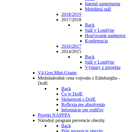
Interné usmernenia
Mobilitná stáž
2018/2019
2017/2018
Back
Stáž v Londýne
Hosťovanie partnerov
Konferencia
2016/2017
2014/2015
Back
Stáž v Londýne
Výstupy z projektu
V4 Gen Mini-Grants
Medzinárodná cena vojvodu z Edinburghu -
DofE
Back
Čo je DofE
Skúsenosti s DofE
Reflexia pre absolventa
Informácie pre rodičov
Projekt NAPPPA
Národný program prevencie obezity
Back
Plán prevencie obezity