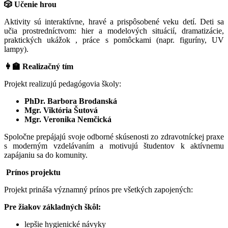
🎲 Učenie hrou
Aktivity sú interaktívne, hravé a prispôsobené veku detí. Deti sa
učia prostredníctvom: hier a modelových situácií, dramatizácie,
praktických ukážok , práce s pomôckami (napr. figuríny, UV
lampy).
👩‍🏫 Realizačný tím
Projekt realizujú pedagógovia školy:
PhDr. Barbora Brodanská
Mgr. Viktória Šutová
Mgr. Veronika Nemčická
Spoločne prepájajú svoje odborné skúsenosti zo zdravotníckej praxe
s moderným vzdelávaním a motivujú študentov k aktívnemu
zapájaniu sa do komunity.
Prínos projektu
Projekt prináša významný prínos pre všetkých zapojených:
Pre žiakov základných škôl:
lepšie hygienické návyky