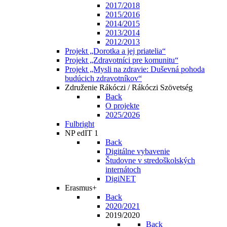
2017/2018
2015/2016
2014/2015
2013/2014
2012/2013
Projekt „Dorotka a jej priatelia“
Projekt „Zdravotníci pre komunitu“
Projekt „Mysli na zdravie: Duševná pohoda
budúcich zdravotníkov“
Združenie Rákóczi / Rákóczi Szövetség
Back
O projekte
2025/2026
Fulbright
NP edIT 1
Back
Digitálne vybavenie
Študovne v stredoškolských
internátoch
DigiNET
Erasmus+
Back
2020/2021
2019/2020
Back