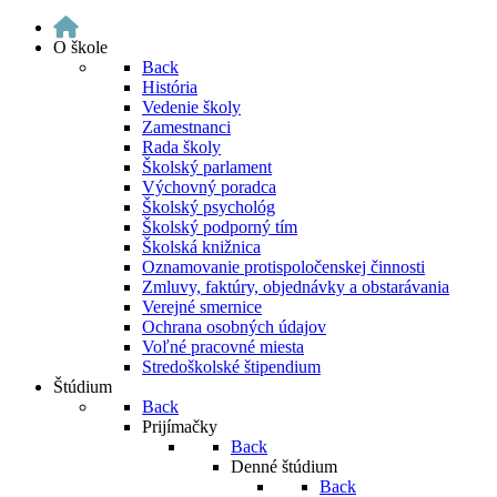
O škole
Back
História
Vedenie školy
Zamestnanci
Rada školy
Školský parlament
Výchovný poradca
Školský psychológ
Školský podporný tím
Školská knižnica
Oznamovanie protispoločenskej činnosti
Zmluvy, faktúry, objednávky a obstarávania
Verejné smernice
Ochrana osobných údajov
Voľné pracovné miesta
Stredoškolské štipendium
Štúdium
Back
Prijímačky
Back
Denné štúdium
Back