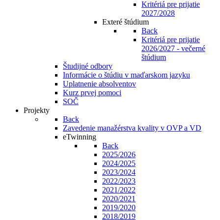
Kritériá pre prijatie
2027/2028
Exteré štúdium
Back
Kritériá pre prijatie
2026/2027 - večerné
štúdium
Študijné odbory
Informácie o štúdiu v maďarskom jazyku
Uplatnenie absolventov
Kurz prvej pomoci
SOČ
Projekty
Back
Zavedenie manažérstva kvality v OVP a VD
eTwinning
Back
2025/2026
2024/2025
2023/2024
2022/2023
2021/2022
2020/2021
2019/2020
2018/2019