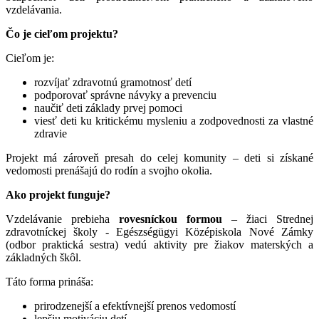
vzdelávania.
Čo je cieľom projektu?
Cieľom je:
rozvíjať zdravotnú gramotnosť detí
podporovať správne návyky a prevenciu
naučiť deti základy prvej pomoci
viesť deti ku kritickému mysleniu a zodpovednosti za vlastné
zdravie
Projekt má zároveň presah do celej komunity – deti si získané
vedomosti prenášajú do rodín a svojho okolia.
Ako projekt funguje?
Vzdelávanie prebieha
rovesníckou formou
– žiaci Strednej
zdravotníckej školy - Egészségügyi Középiskola Nové Zámky
(odbor praktická sestra) vedú aktivity pre žiakov materských a
základných škôl.
Táto forma prináša:
prirodzenejší a efektívnejší prenos vedomostí
lepšiu motiváciu detí