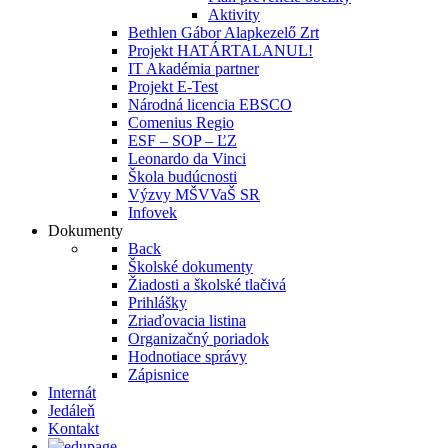
Aktivity
Bethlen Gábor Alapkezelő Zrt
Projekt HATÁRTALANUL!
IT Akadémia partner
Projekt E-Test
Národná licencia EBSCO
Comenius Regio
ESF – SOP – ĽZ
Leonardo da Vinci
Škola budúcnosti
Výzvy MŠVVaŠ SR
Infovek
Dokumenty
Back
Školské dokumenty
Žiadosti a školské tlačivá
Prihlášky
Zriaďovacia listina
Organizačný poriadok
Hodnotiace správy
Zápisnice
Internát
Jedáleň
Kontakt