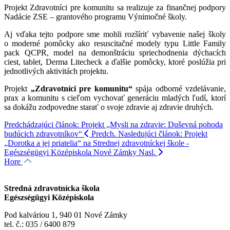
Projekt Zdravotníci pre komunitu sa realizuje za finančnej podpory
Nadácie ZSE – grantového programu Výnimočné školy.
Aj vďaka tejto podpore sme mohli rozšíriť vybavenie našej školy
o moderné pomôcky ako resuscitačné modely typu Little Family
pack QCPR, model na demonštráciu spriechodnenia dýchacích
ciest, tablet, Derma Litecheck a ďalšie pomôcky, ktoré poslúžia pri
jednotlivých aktivitách projektu.
Projekt
„Zdravotníci pre komunitu“
spája odborné vzdelávanie,
prax a komunitu s cieľom vychovať generáciu mladých ľudí, ktorí
sa dokážu zodpovedne starať o svoje zdravie aj zdravie druhých.
Predchádzajúci článok: Projekt „Mysli na zdravie: Duševná pohoda
budúcich zdravotníkov“
Predch.
Nasledujúci článok: Projekt
„Dorotka a jej priatelia“ na Strednej zdravotníckej škole -
Egészségügyi Középiskola Nové Zámky
Nasl.
Hore
Stredná zdravotnícka škola
Egészségügyi Középiskola
Pod kalváriou 1, 940 01 Nové Zámky
tel. č.: 035 / 6400 879