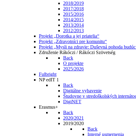
2018/2019
2017/2018
2015/2016
2014/2015
2013/2014
2012/2013
Projekt „Dorotka a jej priatelia“
Projekt „Zdravotníci pre komunitu“
Projekt „Mysli na zdravie: Duševná pohoda budúc
Združenie Rákóczi / Rákóczi Szövetség
Back
O projekte
2025/2026
Fulbright
NP edIT 1
Back
Digitálne vybavenie
Študovne v stredoškolských internáto
DigiNET
Erasmus+
Back
2020/2021
2019/2020
Back
Interné usmernenia