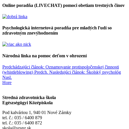
Online poradňa (LIVECHAT) pomoci obetiam trestných činov
Psychologická internetová poradňa pre mladých ľudí so
zdravotným znevýhodnením
Národná linka na pomoc deťom v ohrození
Predchádzajúci článok: Oznamovanie protispoločenskej činnosti
(whistleblowing)
Predch.
Nasledujúci článok: Školský psychológ
Nasl.
Hore
Stredná zdravotnícka škola
Egészségügyi Középiskola
Pod kalváriou 1, 940 01 Nové Zámky
tel. č.: 035 / 6400 879
tel. č.: 035 / 6400 872
skola@szsnz.sk