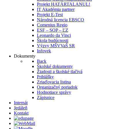
Projekt HATÁRTALANUL!
IT Akadémia partner
Projekt E-Test
Národná licencia EBSCO
Comenius Regio
ESF – SOP – ĽZ
Leonardo da Vinci
Škola budúcnosti
Výzvy MŠVVaŠ SR
Infovek
Dokumenty
Back
Školské dokumenty
Žiadosti a školské tlačivá
Prihlášky
Zriaďovacia listina
Organizačný poriadok
Hodnotiace správy
Zápisnice
Internát
Jedáleň
Kontakt