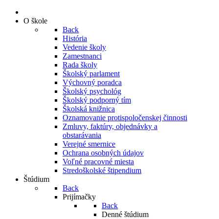
O škole
Back
História
Vedenie školy
Zamestnanci
Rada školy
Školský parlament
Výchovný poradca
Školský psychológ
Školský podporný tím
Školská knižnica
Oznamovanie protispoločenskej činnosti
Zmluvy, faktúry, objednávky a
obstarávania
Verejné smernice
Ochrana osobných údajov
Voľné pracovné miesta
Stredoškolské štipendium
Štúdium
Back
Prijímačky
Back
Denné štúdium