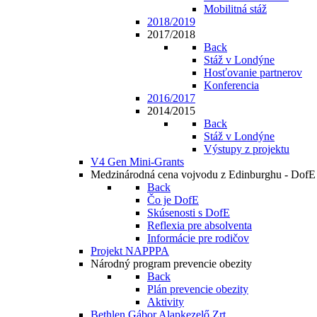
Mobilitná stáž
2018/2019
2017/2018
Back
Stáž v Londýne
Hosťovanie partnerov
Konferencia
2016/2017
2014/2015
Back
Stáž v Londýne
Výstupy z projektu
V4 Gen Mini-Grants
Medzinárodná cena vojvodu z Edinburghu - DofE
Back
Čo je DofE
Skúsenosti s DofE
Reflexia pre absolventa
Informácie pre rodičov
Projekt NAPPPA
Národný program prevencie obezity
Back
Plán prevencie obezity
Aktivity
Bethlen Gábor Alapkezelő Zrt