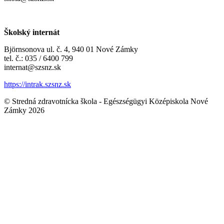
Školský internát
Björnsonova ul. č. 4, 940 01 Nové Zámky
tel. č.: 035 / 6400 799
internat@szsnz.sk
https://intrak.szsnz.sk
© Stredná zdravotnícka škola - Egészségügyi Középiskola Nové
Zámky 2026