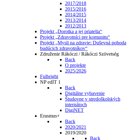
2017/2018
2015/2016
2014/2015
2013/2014
2012/2013
Projekt „Dorotka a jej priatelia“
Projekt „Zdravotníci pre komunitu“
Projekt „Mysli na zdravie: Duševná pohoda
budúcich zdravotníkov“
Združenie Rákóczi / Rákóczi Szövetség
Back
O projekte
2025/2026
Fulbright
NP edIT 1
Back
Digitálne vybavenie
Študovne v stredoškolských
internátoch
DigiNET
Erasmus+
Back
2020/2021
2019/2020
Back