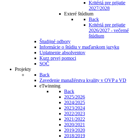
Kritériá pre prijatie
2027/2028
Exteré štúdium
Back
Kritériá pre prijatie
2026/2027 - večerné
štúdium
Študijné odbory
Informácie o štúdiu v maďarskom jazyku
Uplatnenie absolventov
Kurz prvej pomoci
SOČ
Projekty
Back
Zavedenie manažérstva kvality v OVP a VD
eTwinning
Back
2025/2026
2024/2025
2023/2024
2022/2023
2021/2022
2020/2021
2019/2020
2018/2019