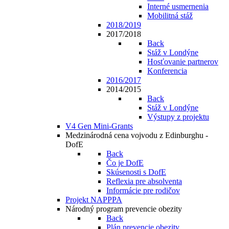
Interné usmernenia
Mobilitná stáž
2018/2019
2017/2018
Back
Stáž v Londýne
Hosťovanie partnerov
Konferencia
2016/2017
2014/2015
Back
Stáž v Londýne
Výstupy z projektu
V4 Gen Mini-Grants
Medzinárodná cena vojvodu z Edinburghu -
DofE
Back
Čo je DofE
Skúsenosti s DofE
Reflexia pre absolventa
Informácie pre rodičov
Projekt NAPPPA
Národný program prevencie obezity
Back
Plán prevencie obezity