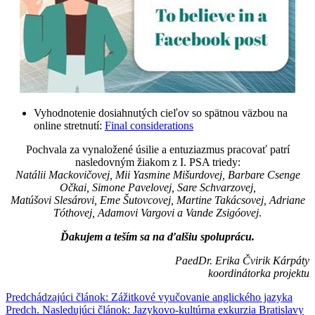
Vyhodnotenie dosiahnutých cieľov so spätnou väzbou na
online stretnutí:
Final considerations
Pochvala za vynaložené úsilie a entuziazmus pracovať patrí
nasledovným žiakom z I. PSA triedy:
Natálii Mackovičovej, Mii Yasmine Mišurdovej, Barbare Csenge
Očkai, Simone Pavelovej, Sare Schvarzovej,
Matúšovi Slesárovi, Eme Šutovcovej, Martine Takácsovej, Adriane
Tóthovej, Adamovi Vargovi a Vande Zsigóovej
.
Ďakujem a teším sa na ďalšiu spoluprácu.
PaedDr. Erika Čvirik Kárpáty
koordinátorka projektu
Predchádzajúci článok: Zážitkové vyučovanie anglického jazyka
Predch.
Nasledujúci článok: Jazykovo-kultúrna exkurzia Bratislavy