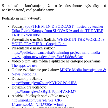
S radosťou konštatujem, že naše dosiahnuté výsledky sú
nadštandardné, veď posúďte sami:
Podarilo sa nám vytvoriť:
Podcast:
(60) THE M.I.N.D PODCAST - hosted by teacher
Erika Čvirik Kárpáty from SLOVAKIA and the THE VIBE
TRIBE - YouTube
Prezentáciu o našich školách:
WHERE IN THE WORLD IS
YOUR TEACHER – Google Earth
Prezentáciu o našich žiakoch:
https://padlet.com/anabahat/etwinning-project-mind-media-
investigation-news-decoding-3kir51kl8nz5alae
Video o tom, aké média a aplikácie najčastejšie používame:
The apps we use
Online vzdelávanie pre žiakov:
MIND: Media Investigation &
News Decoding
Dotazník pre žiakov:
https://forms.gle/m7bkagKYK2GPCeHPA
Dotazník pre učiteľov:
https://forms.gle/x1xBgDJPephHVXKM7
Analýzu falošných správ (fake news):
http://linoit.com/users/Erika_CK-
1/canvases/M.I.N.D.%20eTwinning