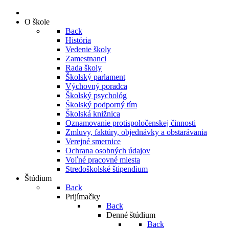
O škole
Back
História
Vedenie školy
Zamestnanci
Rada školy
Školský parlament
Výchovný poradca
Školský psychológ
Školský podporný tím
Školská knižnica
Oznamovanie protispoločenskej činnosti
Zmluvy, faktúry, objednávky a obstarávania
Verejné smernice
Ochrana osobných údajov
Voľné pracovné miesta
Stredoškolské štipendium
Štúdium
Back
Prijímačky
Back
Denné štúdium
Back