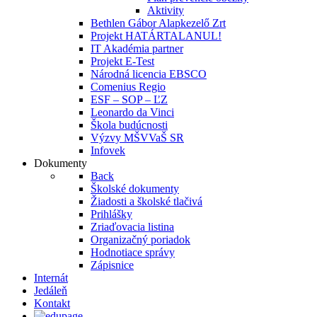
Aktivity
Bethlen Gábor Alapkezelő Zrt
Projekt HATÁRTALANUL!
IT Akadémia partner
Projekt E-Test
Národná licencia EBSCO
Comenius Regio
ESF – SOP – ĽZ
Leonardo da Vinci
Škola budúcnosti
Výzvy MŠVVaŠ SR
Infovek
Dokumenty
Back
Školské dokumenty
Žiadosti a školské tlačivá
Prihlášky
Zriaďovacia listina
Organizačný poriadok
Hodnotiace správy
Zápisnice
Internát
Jedáleň
Kontakt