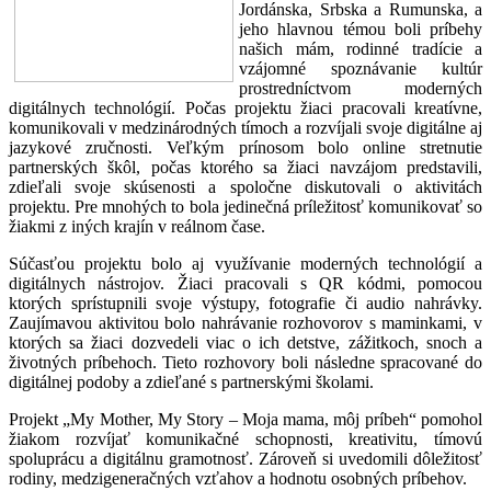
Jordánska, Srbska a Rumunska, a
jeho hlavnou témou boli príbehy
našich mám, rodinné tradície a
vzájomné spoznávanie kultúr
prostredníctvom moderných
digitálnych technológií. Počas projektu žiaci pracovali kreatívne,
komunikovali v medzinárodných tímoch a rozvíjali svoje digitálne aj
jazykové zručnosti. Veľkým prínosom bolo online stretnutie
partnerských škôl, počas ktorého sa žiaci navzájom predstavili,
zdieľali svoje skúsenosti a spoločne diskutovali o aktivitách
projektu. Pre mnohých to bola jedinečná príležitosť komunikovať so
žiakmi z iných krajín v reálnom čase.
Súčasťou projektu bolo aj využívanie moderných technológií a
digitálnych nástrojov. Žiaci pracovali s QR kódmi, pomocou
ktorých sprístupnili svoje výstupy, fotografie či audio nahrávky.
Zaujímavou aktivitou bolo nahrávanie rozhovorov s maminkami, v
ktorých sa žiaci dozvedeli viac o ich detstve, zážitkoch, snoch a
životných príbehoch. Tieto rozhovory boli následne spracované do
digitálnej podoby a zdieľané s partnerskými školami.
Projekt „My Mother, My Story – Moja mama, môj príbeh“ pomohol
žiakom rozvíjať komunikačné schopnosti, kreativitu, tímovú
spoluprácu a digitálnu gramotnosť. Zároveň si uvedomili dôležitosť
rodiny, medzigeneračných vzťahov a hodnotu osobných príbehov.