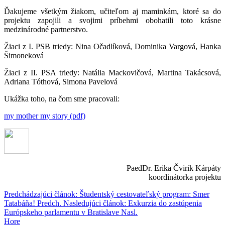
Ďakujeme všetkým žiakom, učiteľom aj maminkám, ktoré sa do
projektu zapojili a svojimi príbehmi obohatili toto krásne
medzinárodné partnerstvo.
Žiaci z I. PSB triedy: Nina Očadlíková, Dominika Vargová, Hanka
Šimoneková
Žiaci z II. PSA triedy: Natália Mackovičová, Martina Takácsová,
Adriana Tóthová, Simona Pavelová
Ukážka toho, na čom sme pracovali:
my mother my story (pdf)
PaedDr. Erika Čvirik Kárpáty
koordinátorka projektu
Predchádzajúci článok: Študentský cestovateľský program: Smer
Tatabáňa!
Predch.
Nasledujúci článok: Exkurzia do zastúpenia
Európskeho parlamentu v Bratislave
Nasl.
Hore