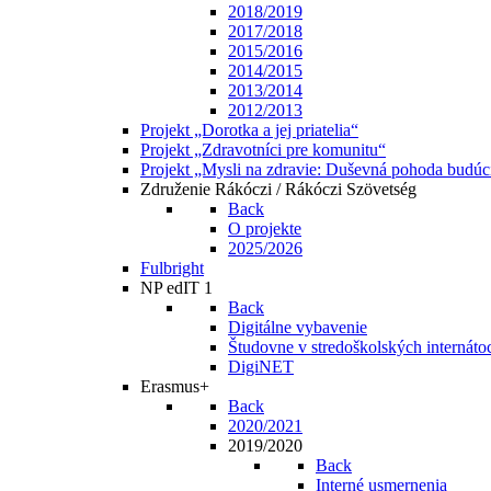
2018/2019
2017/2018
2015/2016
2014/2015
2013/2014
2012/2013
Projekt „Dorotka a jej priatelia“
Projekt „Zdravotníci pre komunitu“
Projekt „Mysli na zdravie: Duševná pohoda budúc
Združenie Rákóczi / Rákóczi Szövetség
Back
O projekte
2025/2026
Fulbright
NP edIT 1
Back
Digitálne vybavenie
Študovne v stredoškolských internáto
DigiNET
Erasmus+
Back
2020/2021
2019/2020
Back
Interné usmernenia