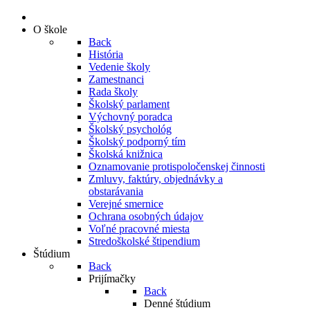
O škole
Back
História
Vedenie školy
Zamestnanci
Rada školy
Školský parlament
Výchovný poradca
Školský psychológ
Školský podporný tím
Školská knižnica
Oznamovanie protispoločenskej činnosti
Zmluvy, faktúry, objednávky a
obstarávania
Verejné smernice
Ochrana osobných údajov
Voľné pracovné miesta
Stredoškolské štipendium
Štúdium
Back
Prijímačky
Back
Denné štúdium