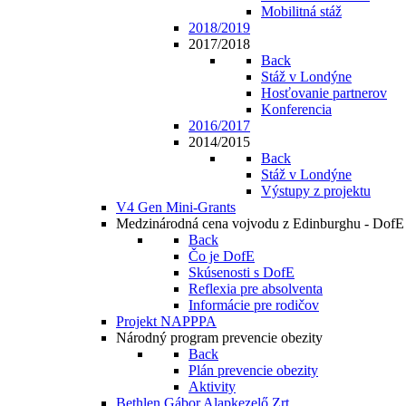
Mobilitná stáž
2018/2019
2017/2018
Back
Stáž v Londýne
Hosťovanie partnerov
Konferencia
2016/2017
2014/2015
Back
Stáž v Londýne
Výstupy z projektu
V4 Gen Mini-Grants
Medzinárodná cena vojvodu z Edinburghu - DofE
Back
Čo je DofE
Skúsenosti s DofE
Reflexia pre absolventa
Informácie pre rodičov
Projekt NAPPPA
Národný program prevencie obezity
Back
Plán prevencie obezity
Aktivity
Bethlen Gábor Alapkezelő Zrt