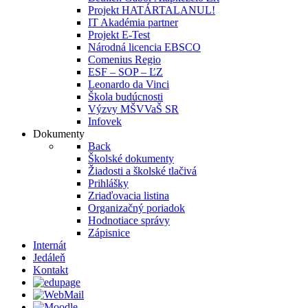
Projekt HATÁRTALANUL!
IT Akadémia partner
Projekt E-Test
Národná licencia EBSCO
Comenius Regio
ESF – SOP – ĽZ
Leonardo da Vinci
Škola budúcnosti
Výzvy MŠVVaŠ SR
Infovek
Dokumenty
Back
Školské dokumenty
Žiadosti a školské tlačivá
Prihlášky
Zriaďovacia listina
Organizačný poriadok
Hodnotiace správy
Zápisnice
Internát
Jedáleň
Kontakt