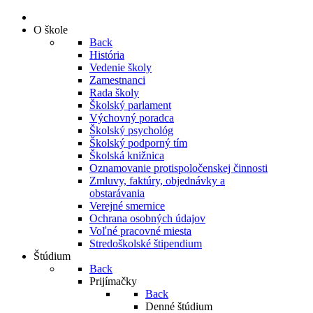
O škole
Back
História
Vedenie školy
Zamestnanci
Rada školy
Školský parlament
Výchovný poradca
Školský psychológ
Školský podporný tím
Školská knižnica
Oznamovanie protispoločenskej činnosti
Zmluvy, faktúry, objednávky a
obstarávania
Verejné smernice
Ochrana osobných údajov
Voľné pracovné miesta
Stredoškolské štipendium
Štúdium
Back
Prijímačky
Back
Denné štúdium