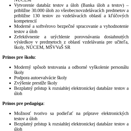
Vytvorenie databáz testov a úloh (Banka úloh a testov) –
približne 30.000 úloh zo všeobecnovzdelávacích predmetov a
približne 130 testov zo vzdelávacích oblastí a kľúčových
kompetencií
Moderné a softvérovo bezpečné spracovanie a vyhodnotenie
testov a úloh
Zefektívnenie a urýchlenie porovnávania dosiahnutých
výsledkov v predmetoch z oblastí vzdelávania pre učiteľa,
školy, NÚCEM, MŠVVaŠ SR
Prínos pre školu
:
Moderný spôsob testovania a odborné vyškolenie personálu
školy
Podpora autoevalvácie školy
Zvýšenie prestíže školy
Bezplatný prístup k rozsiahlej elektronickej databáze testov a
úloh
Prínos pre pedagóga
:
Možnosť tvorivo sa podieľať na príprave elektronických
testov a úloh
Bezplatný prístup k rozsiahlej elektronickej databáze testov a
úloh