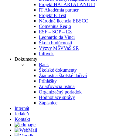
Projekt HATÁRTALANUL!
IT Akadémia partner
Projekt E-Test
Národná licencia EBSCO
Comenius Regio
ESF – SOP – ĽZ
Leonardo da Vinci
Škola budúcnosti
Výzvy MŠVVaŠ SR
Infovek
Dokumenty
Back
Školské dokumenty
Žiadosti a školské tlačivá
Prihlášky
Zriaďovacia listina
Organizačný poriadok
Hodnotiace správy
Zápisnice
Internát
Jedáleň
Kontakt