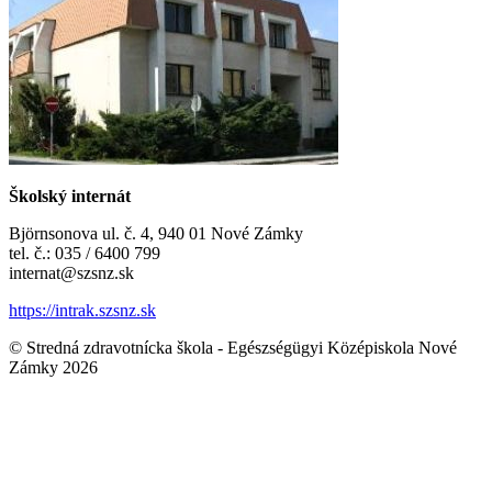
Školský internát
Björnsonova ul. č. 4, 940 01 Nové Zámky
tel. č.: 035 / 6400 799
internat@szsnz.sk
https://intrak.szsnz.sk
© Stredná zdravotnícka škola - Egészségügyi Középiskola Nové
Zámky 2026