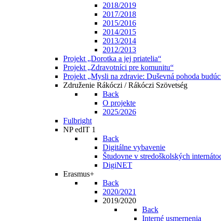
2018/2019
2017/2018
2015/2016
2014/2015
2013/2014
2012/2013
Projekt „Dorotka a jej priatelia“
Projekt „Zdravotníci pre komunitu“
Projekt „Mysli na zdravie: Duševná pohoda budúc
Združenie Rákóczi / Rákóczi Szövetség
Back
O projekte
2025/2026
Fulbright
NP edIT 1
Back
Digitálne vybavenie
Študovne v stredoškolských internáto
DigiNET
Erasmus+
Back
2020/2021
2019/2020
Back
Interné usmernenia