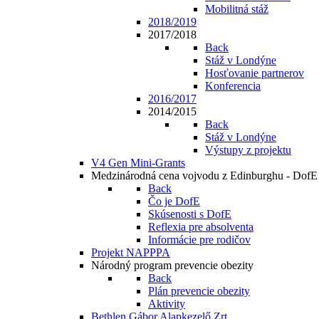
Mobilitná stáž
2018/2019
2017/2018
Back
Stáž v Londýne
Hosťovanie partnerov
Konferencia
2016/2017
2014/2015
Back
Stáž v Londýne
Výstupy z projektu
V4 Gen Mini-Grants
Medzinárodná cena vojvodu z Edinburghu - DofE
Back
Čo je DofE
Skúsenosti s DofE
Reflexia pre absolventa
Informácie pre rodičov
Projekt NAPPPA
Národný program prevencie obezity
Back
Plán prevencie obezity
Aktivity
Bethlen Gábor Alapkezelő Zrt