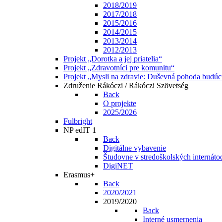
2018/2019
2017/2018
2015/2016
2014/2015
2013/2014
2012/2013
Projekt „Dorotka a jej priatelia“
Projekt „Zdravotníci pre komunitu“
Projekt „Mysli na zdravie: Duševná pohoda budúc
Združenie Rákóczi / Rákóczi Szövetség
Back
O projekte
2025/2026
Fulbright
NP edIT 1
Back
Digitálne vybavenie
Študovne v stredoškolských internáto
DigiNET
Erasmus+
Back
2020/2021
2019/2020
Back
Interné usmernenia