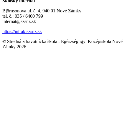
Školský internát
Björnsonova ul. č. 4, 940 01 Nové Zámky
tel. č.: 035 / 6400 799
internat@szsnz.sk
https://intrak.szsnz.sk
© Stredná zdravotnícka škola - Egészségügyi Középiskola Nové
Zámky 2026