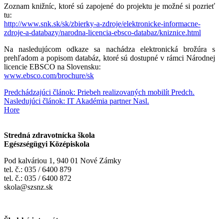
Zoznam knižníc, ktoré sú zapojené do projektu je možné si pozrieť
tu:
http://www.snk.sk/sk/zbierky-a-zdroje/elektronicke-informacne-
zdroje-a-databazy/narodna-licencia-ebsco-databaz/kniznice.html
Na nasledujúcom odkaze sa nachádza elektronická brožúra s
prehľadom a popisom databáz, ktoré sú dostupné v rámci Národnej
licencie EBSCO na Slovensku:
www.ebsco.com/brochure/sk
Predchádzajúci článok: Priebeh realizovaných mobilít
Predch.
Nasledujúci článok: IT Akadémia partner
Nasl.
Hore
Stredná zdravotnícka škola
Egészségügyi Középiskola
Pod kalváriou 1, 940 01 Nové Zámky
tel. č.: 035 / 6400 879
tel. č.: 035 / 6400 872
skola@szsnz.sk