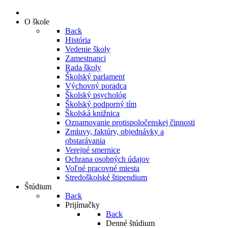
O škole
Back
História
Vedenie školy
Zamestnanci
Rada školy
Školský parlament
Výchovný poradca
Školský psychológ
Školský podporný tím
Školská knižnica
Oznamovanie protispoločenskej činnosti
Zmluvy, faktúry, objednávky a
obstarávania
Verejné smernice
Ochrana osobných údajov
Voľné pracovné miesta
Stredoškolské štipendium
Štúdium
Back
Prijímačky
Back
Denné štúdium