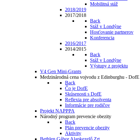
Mobilitná stáž
2018/2019
2017/2018
Back
Stáž v Londýne
Hosťovanie partnerov
Konferencia
2016/2017
2014/2015
Back
Stáž v Londýne
Výstupy z projektu
V4 Gen Mini-Grants
Medzinárodná cena vojvodu z Edinburghu - DofE
Back
Čo je DofE
Skúsenosti s DofE
Reflexia pre absolventa
Informácie pre rodičov
Projekt NAPPPA
Národný program prevencie obezity
Back
Plán prevencie obezity
Aktivity
Bethlen Gábor Alapkezelő Zrt