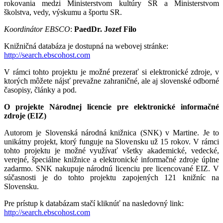
rokovania medzi Ministerstvom kultúry SR a Ministerstvom
školstva, vedy, výskumu a športu SR.
Koordinátor EBSCO
:
PaedDr. Jozef Filo
Knižničná databáza je dostupná na webovej stránke:
http://search.ebscohost.com
V rámci tohto projektu je možné prezerať si elektronické zdroje, v
ktorých môžete nájsť prevažne zahraničné, ale aj slovenské odborné
časopisy, články a pod.
O projekte Národnej licencie pre elektronické informačné
zdroje (EIZ)
Autorom je Slovenská národná knižnica (SNK) v Martine. Je to
unikátny projekt, ktorý funguje na Slovensku už 15 rokov. V rámci
tohto projektu je možné využívať všetky akademické, vedecké,
verejné, špeciálne knižnice a elektronické informačné zdroje úplne
zadarmo. SNK nakupuje národnú licenciu pre licencované EIZ. V
súčasnosti je do tohto projektu zapojených 121 knižníc na
Slovensku.
Pre prístup k databázam stačí kliknúť na nasledovný link:
http://search.ebscohost.com