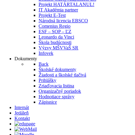
Projekt HATÁRTALANUL!
IT Akadémia partner
Projekt E-Test
Národná licencia EBSCO
Comenius Regio
ESF – SOP – ĽZ
Leonardo da Vinci
Škola budúcnosti
Výzvy MŠVVaŠ SR
Infovek
Dokumenty
Back
Školské dokumenty
Žiadosti a školské tlačivá
Prihlášky
Zriaďovacia listina
Organizačný poriadok
Hodnotiace správy
Zápisnice
Internát
Jedáleň
Kontakt