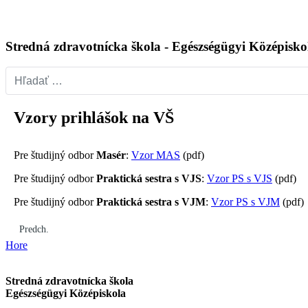
Stredná zdravotnícka škola - Egészségügyi Középis
Hľadať...
Vzory prihlášok na VŠ
Pre študijný odbor
Masér
:
Vzor MAS
(pdf)
Pre študijný odbor
Praktická sestra s VJS
:
Vzor PS s VJS
(pdf)
Pre študijný odbor
Praktická sestra s VJM
:
Vzor PS s VJM
(pdf)
Predchádzajúci článok: Školské dokumenty
Predch.
Hore
Stredná zdravotnícka škola
Egészségügyi Középiskola