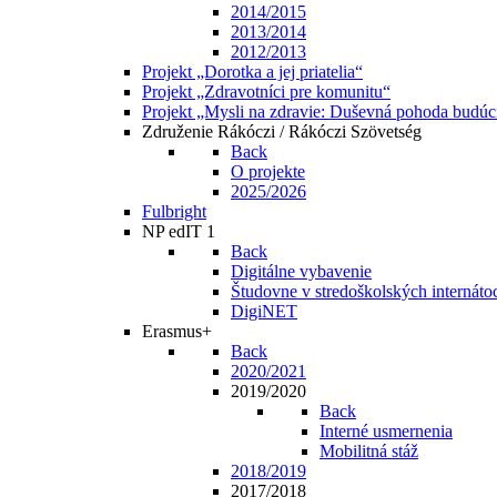
2014/2015
2013/2014
2012/2013
Projekt „Dorotka a jej priatelia“
Projekt „Zdravotníci pre komunitu“
Projekt „Mysli na zdravie: Duševná pohoda budúc
Združenie Rákóczi / Rákóczi Szövetség
Back
O projekte
2025/2026
Fulbright
NP edIT 1
Back
Digitálne vybavenie
Študovne v stredoškolských internáto
DigiNET
Erasmus+
Back
2020/2021
2019/2020
Back
Interné usmernenia
Mobilitná stáž
2018/2019
2017/2018