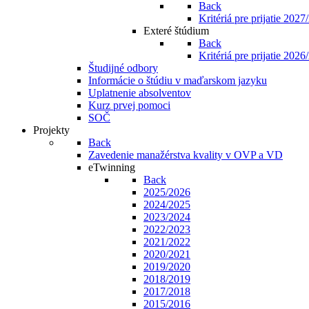
Back
Kritériá pre prijatie 202
Exteré štúdium
Back
Kritériá pre prijatie 202
Študijné odbory
Informácie o štúdiu v maďarskom jazyku
Uplatnenie absolventov
Kurz prvej pomoci
SOČ
Projekty
Back
Zavedenie manažérstva kvality v OVP a VD
eTwinning
Back
2025/2026
2024/2025
2023/2024
2022/2023
2021/2022
2020/2021
2019/2020
2018/2019
2017/2018
2015/2016