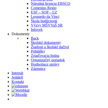
Národná licencia EBSCO
Comenius Regio
ESF – SOP – ĽZ
Leonardo da Vinci
Škola budúcnosti
Výzvy MŠVVaŠ SR
Infovek
Dokumenty
Back
Školské dokumenty
Žiadosti a školské tlačivá
Prihlášky
Zriaďovacia listina
Organizačný poriadok
Hodnotiace správy
Zápisnice
Internát
Jedáleň
Kontakt