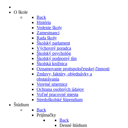
O škole
Back
História
Vedenie školy
Zamestnanci
Rada školy
Školský parlament
Výchovný poradca
Školský psychológ
Školský podporný tím
Školská knižnica
Oznamovanie protispoločenskej činnosti
Zmluvy, faktúry, objednávky a
obstarávania
Verejné smernice
Ochrana osobných údajov
Voľné pracovné miesta
Stredoškolské štipendium
Štúdium
Back
Prijímačky
Back
Denné štúdium