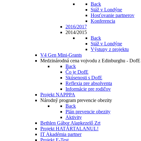
Back
Stáž v Londýne
Hosťovanie partnerov
Konferencia
2016/2017
2014/2015
Back
Stáž v Londýne
Výstupy z projektu
V4 Gen Mini-Grants
Medzinárodná cena vojvodu z Edinburghu - DofE
Back
Čo je DofE
Skúsenosti s DofE
Reflexia pre absolventa
Informácie pre rodičov
Projekt NAPPPA
Národný program prevencie obezity
Back
Plán prevencie obezity
Aktivity
Bethlen Gábor Alapkezelő Zrt
Projekt HATÁRTALANUL!
IT Akadémia partner
Projekt E-Test