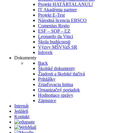
Projekt HATÁRTALANUL!
IT Akadémia partner
Projekt E-Test
Národná licencia EBSCO
Comenius Regio
ESF – SOP – ĽZ
Leonardo da Vinci
Škola budúcnosti
Výzvy MŠVVaŠ SR
Infovek
Dokumenty
Back
Školské dokumenty
Žiadosti a školské tlačivá
Prihlášky
Zriaďovacia listina
Organizačný poriadok
Hodnotiace správy
Zápisnice
Internát
Jedáleň
Kontakt