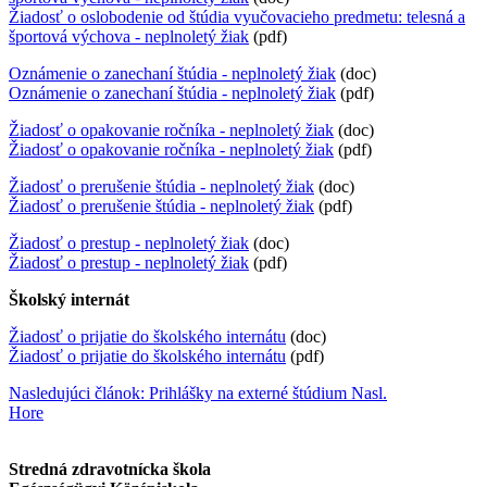
Žiadosť o oslobodenie od štúdia vyučovacieho predmetu: telesná a
športová výchova - neplnoletý žiak
(pdf)
Oznámenie o zanechaní štúdia - neplnoletý žiak
(doc)
Oznámenie o zanechaní štúdia - neplnoletý žiak
(pdf)
Žiadosť o opakovanie ročníka - neplnoletý žiak
(doc)
Žiadosť o opakovanie ročníka - neplnoletý žiak
(pdf)
Žiadosť o prerušenie štúdia - neplnoletý žiak
(doc)
Žiadosť o prerušenie štúdia - neplnoletý žiak
(pdf)
Žiadosť o prestup - neplnoletý žiak
(doc)
Žiadosť o prestup - neplnoletý žiak
(pdf)
Školský internát
Žiadosť o prijatie do školského internátu
(doc)
Žiadosť o prijatie do školského internátu
(pdf)
Nasledujúci článok: Prihlášky na externé štúdium
Nasl.
Hore
Stredná zdravotnícka škola