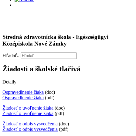
Stredná zdravotnícka škola - Egészségügyi
Középiskola Nové Zámky
Hľadať...
Žiadosti a školské tlačivá
Detaily
Ospravedlnenie žiaka
(doc)
Ospravedlnenie žiaka
(pdf)
Žiadosť o uvoľnenie žiaka
(doc)
Žiadosť o uvoľnenie žiaka
(pdf)
Žiadosť o odpis vysvedčenia
(doc)
Žiadosť o odpis vysvedčenia
(pdf)