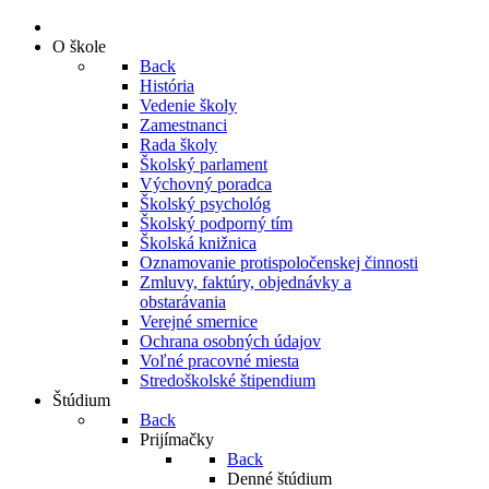
O škole
Back
História
Vedenie školy
Zamestnanci
Rada školy
Školský parlament
Výchovný poradca
Školský psychológ
Školský podporný tím
Školská knižnica
Oznamovanie protispoločenskej činnosti
Zmluvy, faktúry, objednávky a
obstarávania
Verejné smernice
Ochrana osobných údajov
Voľné pracovné miesta
Stredoškolské štipendium
Štúdium
Back
Prijímačky
Back
Denné štúdium