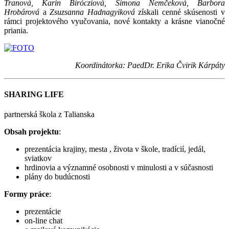
Tranová, Karin Bírócziová, Simona Nemčeková, Barbora
Hrobárová
a
Zsuzsanna Hadnagyiková
získali cenné skúsenosti v
rámci projektového vyučovania, nové kontakty a krásne vianočné
priania.
Koordinátorka: PaedDr. Erika Čvirik Kárpáty
SHARING LIFE
partnerská škola z Talianska
Obsah projektu
:
prezentácia krajiny, mesta , života v škole, tradícií, jedál,
sviatkov
hrdinovia a významné osobnosti v minulosti a v súčasnosti
plány do budúcnosti
Formy práce
:
prezentácie
on-line chat