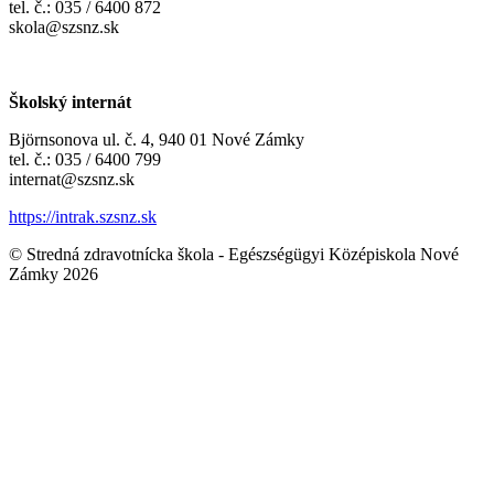
tel. č.: 035 / 6400 872
skola@szsnz.sk
Školský internát
Björnsonova ul. č. 4, 940 01 Nové Zámky
tel. č.: 035 / 6400 799
internat@szsnz.sk
https://intrak.szsnz.sk
© Stredná zdravotnícka škola - Egészségügyi Középiskola Nové
Zámky 2026