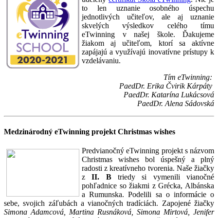
to len uznanie osobného úspechu
jednotlivých učiteľov, ale aj uznanie
skvelých výsledkov celého tímu
eTwinning v našej škole. Ďakujeme
žiakom aj učiteľom, ktorí sa aktívne
zapájajú a využívajú inovatívne prístupy k
vzdelávaniu.
Tím eTwinning:
PaedDr. Erika Čvirik Kárpáty
PaedDr. Katarína Lukácsová
PaedDr. Alena Sádovská
Medzinárodný eTwinning projekt Christmas wishes
Predvianočný eTwinning projekt s názvom
Christmas wishes bol úspešný a plný
radosti z kreatívneho tvorenia. Naše žiačky
z
II. B
triedy si vymenili vianočné
pohľadnice so žiakmi z Grécka, Albánska
a Rumunska. Podelili sa o informácie o
sebe, svojich záľubách a vianočných tradíciách. Zapojené žiačky
Simona Adamcová, Martina Rusnáková, Simona Mirtová, Jenifer