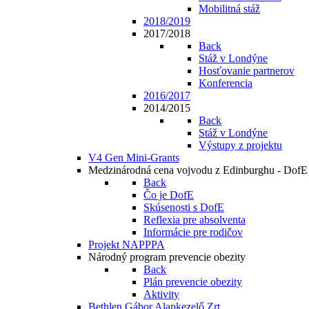
Mobilitná stáž
2018/2019
2017/2018
Back
Stáž v Londýne
Hosťovanie partnerov
Konferencia
2016/2017
2014/2015
Back
Stáž v Londýne
Výstupy z projektu
V4 Gen Mini-Grants
Medzinárodná cena vojvodu z Edinburghu - DofE
Back
Čo je DofE
Skúsenosti s DofE
Reflexia pre absolventa
Informácie pre rodičov
Projekt NAPPPA
Národný program prevencie obezity
Back
Plán prevencie obezity
Aktivity
Bethlen Gábor Alapkezelő Zrt