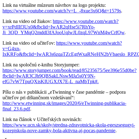
Link na virtuálne múzeum návrhov na logo projektu:
https://www.youtube.com/watch?v=L_-8xue3x6Q&t=1579s
.
Link na video od žiakov:
https://www.youtube.com/watch?
v=xrPdIIf3Ux0&fbclid=IwAR2qHse5i7RhYo-
Ji_3QD_YMqQ2mddl3fAJooUqlwJL0zqL97WnM4wCrfQw
.
Link na video od učiteľov:
https://www.youtube.com/watch?
v=G4xn-
IxKRFo&fbclid=IwAR3s6zqaTZcEgtWxaRNeHN2bVbaeslo_RPZ
Link na spoločnú e-knihu Storyjumper:
https://www.storyjumper.com/book/read/85235675/5ee396e55d0be?
fbclid=IwAR3CJh9QBSakLNswMJa5s0Y9N-
efG7vW7TpuQXisKIUGXJX7E-L_naMbTpk#.
Píšu o nás v publikácii „eTwinning v čase pandémie – podpora
učiteľov pri dištančnom vzdelávaní“:
http://www.etwinning.sk/images/2020/6/eTwinning-publikacia-
final_23.6.pdf
.
Link na článok v Učiteľských novinách:
https://www.ucn.sk/skoly/stredna-zdravotnicka-skola-egeszsegugyi-
kozepiskola-nove-zamky-bola-aktivna-aj-pocas-pandemie
.