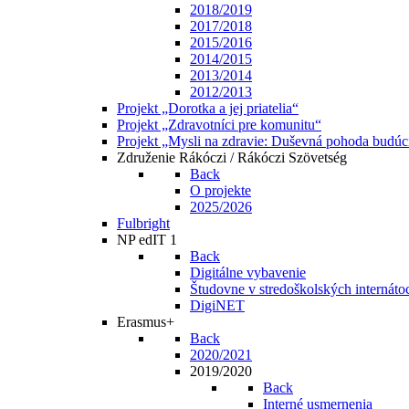
2018/2019
2017/2018
2015/2016
2014/2015
2013/2014
2012/2013
Projekt „Dorotka a jej priatelia“
Projekt „Zdravotníci pre komunitu“
Projekt „Mysli na zdravie: Duševná pohoda budúc
Združenie Rákóczi / Rákóczi Szövetség
Back
O projekte
2025/2026
Fulbright
NP edIT 1
Back
Digitálne vybavenie
Študovne v stredoškolských internáto
DigiNET
Erasmus+
Back
2020/2021
2019/2020
Back
Interné usmernenia