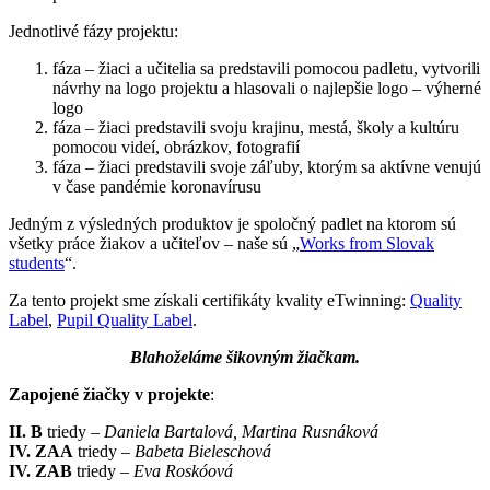
Jednotlivé fázy projektu:
fáza – žiaci a učitelia sa predstavili pomocou padletu, vytvorili
návrhy na logo projektu a hlasovali o najlepšie logo – výherné
logo
fáza – žiaci predstavili svoju krajinu, mestá, školy a kultúru
pomocou videí, obrázkov, fotografií
fáza – žiaci predstavili svoje záľuby, ktorým sa aktívne venujú
v čase pandémie koronavírusu
Jedným z výsledných produktov je spoločný padlet na ktorom sú
všetky práce žiakov a učiteľov – naše sú „
Works from Slovak
students
“.
Za tento projekt sme získali certifikáty kvality eTwinning:
Quality
Label
,
Pupil Quality Label
.
Blahoželáme šikovným žiačkam.
Zapojené žiačky v projekte
:
II. B
triedy –
Daniela Bartalová, Martina Rusnáková
IV. ZAA
triedy –
Babeta Bieleschová
IV. ZAB
triedy –
Eva Roskóová