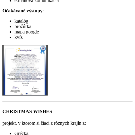
e-mailová komunikácia
Očakávané výstupy
:
katalóg
brožúrka
mapa google
kvíz
CHRISTMAS WISHES
projekt, v ktorom si žiaci z rôznych krajín z:
Grécka,