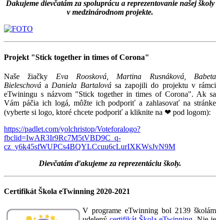
Ďakujeme dievčatám za spoluprácu a reprezentovanie našej školy
v medzinárodnom projekte.
Projekt "Stick together in times of Corona"
Naše žiačky
Eva Roosková, Martina Rusnáková, Babeta
Bieleschová
a
Daniela Bartalová
sa zapojili do projektu v rámci
eTwiningu s názvom "Stick together in times of Corona". Ak sa
Vám páčia ich logá, môžte ich podporiť a zahlasovať na stránke
(vyberte si logo, ktoré chcete podporiť a kliknite na ❤ pod logom):
https://padlet.com/yolchristop/Voteforalogo?
fbclid=IwAR3Ir9Rc7M5tVBD9C_q-
cz_y6k45sfWUPCs4BQYLCcuu6cLurIXKWsJvN9M
Dievčatám ďakujeme za reprezentáciu školy.
Certifikát Škola eTwinning 2020-2021
V programe eTwinning bol 2139 školám
udelený
certifikát Škola eTwinning
. Nie je