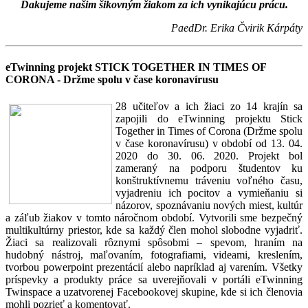
Ďakujeme našim šikovným žiakom za ich vynikajúcu prácu.
PaedDr. Erika Čvirik Kárpáty
eTwinning projekt STICK TOGETHER IN TIMES OF
CORONA - Držme spolu v čase koronavírusu
28 učiteľov a ich žiaci zo 14 krajín sa
zapojili do eTwinning projektu Stick
Together in Times of Corona (Držme spolu
v čase koronavírusu) v období od 13. 04.
2020 do 30. 06. 2020. Projekt bol
zameraný na podporu študentov ku
konštruktívnemu tráveniu voľného času,
vyjadreniu ich pocitov a vymieňaniu si
názorov, spoznávaniu nových miest, kultúr
a záľub žiakov v tomto náročnom období. Vytvorili sme bezpečný
multikultúrny priestor, kde sa každý člen mohol slobodne vyjadriť.
Žiaci sa realizovali rôznymi spôsobmi – spevom, hraním na
hudobný nástroj, maľovaním, fotografiami, videami, kreslením,
tvorbou powerpoint prezentácií alebo napríklad aj varením. Všetky
príspevky a produkty práce sa uverejňovali v portáli eTwinning
Twinspace a uzatvorenej Facebookovej skupine, kde si ich členovia
mohli pozrieť a komentovať.