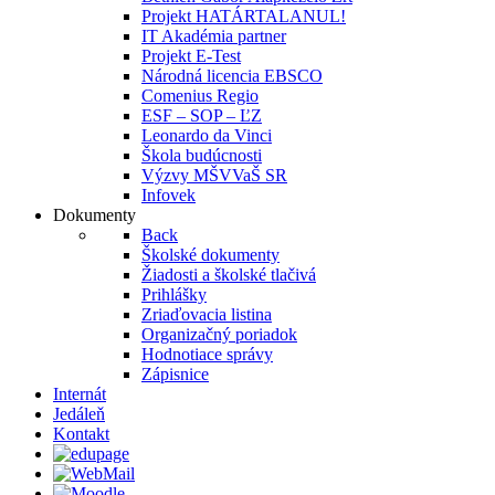
Projekt HATÁRTALANUL!
IT Akadémia partner
Projekt E-Test
Národná licencia EBSCO
Comenius Regio
ESF – SOP – ĽZ
Leonardo da Vinci
Škola budúcnosti
Výzvy MŠVVaŠ SR
Infovek
Dokumenty
Back
Školské dokumenty
Žiadosti a školské tlačivá
Prihlášky
Zriaďovacia listina
Organizačný poriadok
Hodnotiace správy
Zápisnice
Internát
Jedáleň
Kontakt