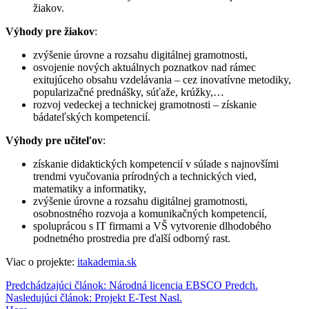
žiakov.
Výhody pre žiakov
:
zvýšenie úrovne a rozsahu digitálnej gramotnosti,
osvojenie nových aktuálnych poznatkov nad rámec
exitujúceho obsahu vzdelávania – cez inovatívne metodiky,
popularizačné prednášky, súťaže, krúžky,…
rozvoj vedeckej a technickej gramotnosti – získanie
bádateľských kompetencií.
Výhody pre učiteľov
:
získanie didaktických kompetencií v súlade s najnovšími
trendmi vyučovania prírodných a technických vied,
matematiky a informatiky,
zvýšenie úrovne a rozsahu digitálnej gramotnosti,
osobnostného rozvoja a komunikačných kompetencií,
spoluprácou s IT firmami a VŠ vytvorenie dlhodobého
podnetného prostredia pre ďalší odborný rast.
Viac o projekte:
itakademia.sk
Predchádzajúci článok: Národná licencia EBSCO
Predch.
Nasledujúci článok: Projekt E-Test
Nasl.