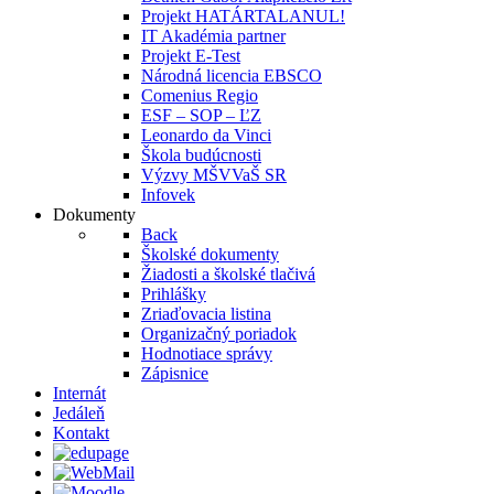
Projekt HATÁRTALANUL!
IT Akadémia partner
Projekt E-Test
Národná licencia EBSCO
Comenius Regio
ESF – SOP – ĽZ
Leonardo da Vinci
Škola budúcnosti
Výzvy MŠVVaŠ SR
Infovek
Dokumenty
Back
Školské dokumenty
Žiadosti a školské tlačivá
Prihlášky
Zriaďovacia listina
Organizačný poriadok
Hodnotiace správy
Zápisnice
Internát
Jedáleň
Kontakt