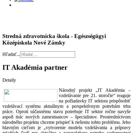
Stredná zdravotnícka škola - Egészségügyi
Középiskola Nové Zámky
Hľadať...
IT Akadémia partner
Detaily
Národný projekt „IT Akadémia –
vzdelávanie pre 21. storočie“ reaguje
na požiadavky IT sektora prispôsobiť
vzdelávací systému aktuálnym a perspektívnym potrebám trhu
práce. Oproti súčasnému stavu potrebuje IT sektor ročne navyše
aspoň tisíc nových zamestnancov – špecialistov. Prostredníctvom
národného projektu chceme prispieť k riešeniu tohto problému. Jeho
hlavným cieľom je „vytvorenie modelu vzdelávania a prípravy
mladých ľudí pre aktuálne a perspektívne potreby vedomostnej