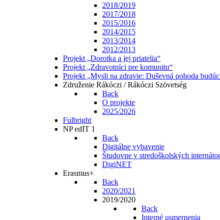
2018/2019
2017/2018
2015/2016
2014/2015
2013/2014
2012/2013
Projekt „Dorotka a jej priatelia“
Projekt „Zdravotníci pre komunitu“
Projekt „Mysli na zdravie: Duševná pohoda budúc
Združenie Rákóczi / Rákóczi Szövetség
Back
O projekte
2025/2026
Fulbright
NP edIT 1
Back
Digitálne vybavenie
Študovne v stredoškolských internáto
DigiNET
Erasmus+
Back
2020/2021
2019/2020
Back
Interné usmernenia