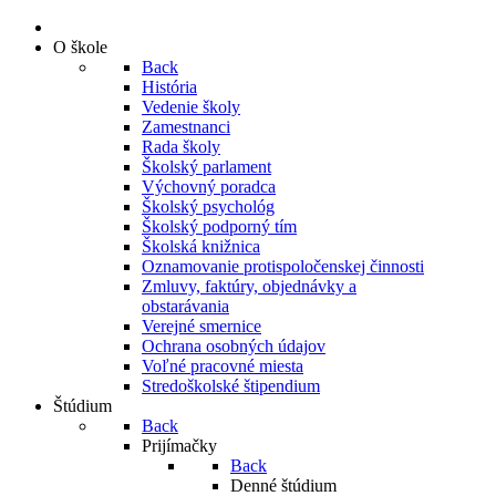
O škole
Back
História
Vedenie školy
Zamestnanci
Rada školy
Školský parlament
Výchovný poradca
Školský psychológ
Školský podporný tím
Školská knižnica
Oznamovanie protispoločenskej činnosti
Zmluvy, faktúry, objednávky a
obstarávania
Verejné smernice
Ochrana osobných údajov
Voľné pracovné miesta
Stredoškolské štipendium
Štúdium
Back
Prijímačky
Back
Denné štúdium