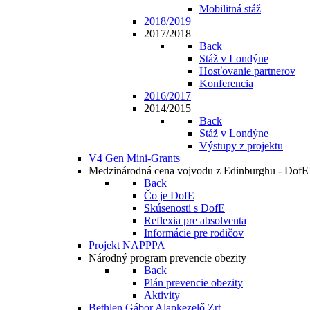
Mobilitná stáž
2018/2019
2017/2018
Back
Stáž v Londýne
Hosťovanie partnerov
Konferencia
2016/2017
2014/2015
Back
Stáž v Londýne
Výstupy z projektu
V4 Gen Mini-Grants
Medzinárodná cena vojvodu z Edinburghu - DofE
Back
Čo je DofE
Skúsenosti s DofE
Reflexia pre absolventa
Informácie pre rodičov
Projekt NAPPPA
Národný program prevencie obezity
Back
Plán prevencie obezity
Aktivity
Bethlen Gábor Alapkezelő Zrt