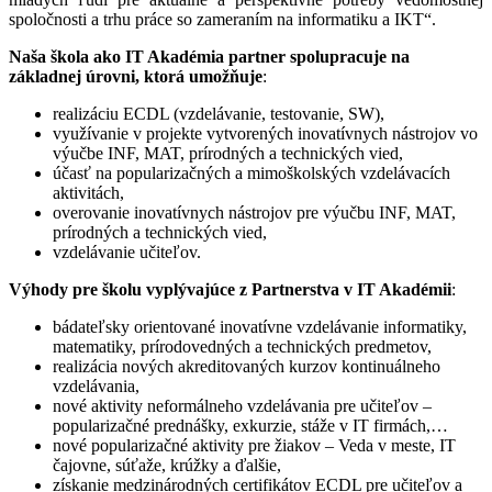
spoločnosti a trhu práce so zameraním na informatiku a IKT“.
Naša škola ako IT Akadémia partner spolupracuje na
základnej úrovni, ktorá umožňuje
:
realizáciu ECDL (vzdelávanie, testovanie, SW),
využívanie v projekte vytvorených inovatívnych nástrojov vo
výučbe INF, MAT, prírodných a technických vied,
účasť na popularizačných a mimoškolských vzdelávacích
aktivitách,
overovanie inovatívnych nástrojov pre výučbu INF, MAT,
prírodných a technických vied,
vzdelávanie učiteľov.
Výhody pre školu vyplývajúce z Partnerstva v IT Akadémii
:
bádateľsky orientované inovatívne vzdelávanie informatiky,
matematiky, prírodovedných a technických predmetov,
realizácia nových akreditovaných kurzov kontinuálneho
vzdelávania,
nové aktivity neformálneho vzdelávania pre učiteľov –
popularizačné prednášky, exkurzie, stáže v IT firmách,…
nové popularizačné aktivity pre žiakov – Veda v meste, IT
čajovne, súťaže, krúžky a ďalšie,
získanie medzinárodných certifikátov ECDL pre učiteľov a