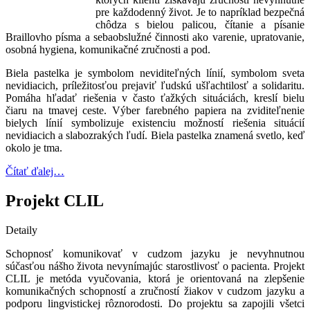
pre každodenný život. Je to napríklad bezpečná
chôdza s bielou palicou, čítanie a písanie
Braillovho písma a sebaobslužné činnosti ako varenie, upratovanie,
osobná hygiena, komunikačné zručnosti a pod.
Biela pastelka je symbolom neviditeľných línií, symbolom sveta
nevidiacich, príležitosťou prejaviť ľudskú ušľachtilosť a solidaritu.
Pomáha hľadať riešenia v často ťažkých situáciách, kreslí bielu
čiaru na tmavej ceste. Výber farebného papiera na zviditeľnenie
bielych línií symbolizuje existenciu možností riešenia situácií
nevidiacich a slabozrakých ľudí. Biela pastelka znamená svetlo, keď
okolo je tma.
Čítať ďalej…
Projekt CLIL
Detaily
Schopnosť komunikovať v cudzom jazyku je nevyhnutnou
súčasťou nášho života nevynímajúc starostlivosť o pacienta. Projekt
CLIL je metóda vyučovania, ktorá je orientovaná na zlepšenie
komunikačných schopností a zručností žiakov v cudzom jazyku a
podporu lingvistickej rôznorodosti. Do projektu sa zapojili všetci