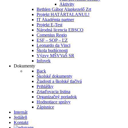
Aktivity
Bethlen Gábor Alapkezelő Zrt
Projekt HATÁRTALANUL!
IT Akadémia partner
Projekt E-Test
Národná licencia EBSCO
Comenius Regio
ESF – SOP – ĽZ
Leonardo da Vinci
Škola budúcnosti
Výzvy MŠVVaŠ SR
Infovek
Dokumenty
Back
Školské dokumenty
Žiadosti a školské tlačivá
Prihlášky
Zriaďovacia listina
Organizačný poriadok
Hodnotiace správy
Zápisnice
Internát
Jedáleň
Kontakt