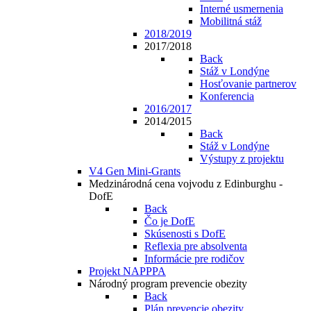
Interné usmernenia
Mobilitná stáž
2018/2019
2017/2018
Back
Stáž v Londýne
Hosťovanie partnerov
Konferencia
2016/2017
2014/2015
Back
Stáž v Londýne
Výstupy z projektu
V4 Gen Mini-Grants
Medzinárodná cena vojvodu z Edinburghu -
DofE
Back
Čo je DofE
Skúsenosti s DofE
Reflexia pre absolventa
Informácie pre rodičov
Projekt NAPPPA
Národný program prevencie obezity
Back
Plán prevencie obezity