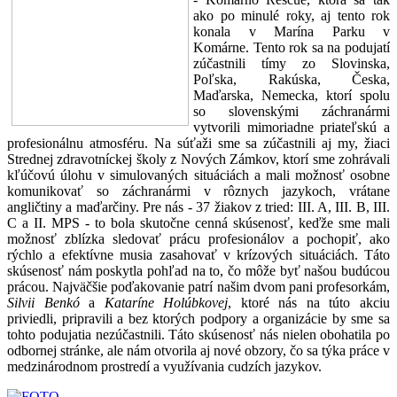
ako po minulé roky, aj tento rok
konala v Marína Parku v
Komárne. Tento rok sa na podujatí
zúčastnili tímy zo Slovinska,
Poľska, Rakúska, Česka,
Maďarska, Nemecka, ktorí spolu
so slovenskými záchranármi
vytvorili mimoriadne priateľskú a
profesionálnu atmosféru. Na súťaži sme sa zúčastnili aj my, žiaci
Strednej zdravotníckej školy z Nových Zámkov, ktorí sme zohrávali
kľúčovú úlohu v simulovaných situáciách a mali možnosť osobne
komunikovať so záchranármi v rôznych jazykoch, vrátane
angličtiny a maďarčiny. Pre nás - 37 žiakov z tried: III. A, III. B, III.
C a II. MPS - to bola skutočne cenná skúsenosť, keďže sme mali
možnosť zblízka sledovať prácu profesionálov a pochopiť, ako
rýchlo a efektívne musia zasahovať v krízových situáciách. Táto
skúsenosť nám poskytla pohľad na to, čo môže byť našou budúcou
prácou. Najväčšie poďakovanie patrí našim dvom pani profesorkám,
Silvii Benkó
a
Kataríne Holúbkovej
, ktoré nás na túto akciu
priviedli, pripravili a bez ktorých podpory a organizácie by sme sa
tohto podujatia nezúčastnili. Táto skúsenosť nás nielen obohatila po
odbornej stránke, ale nám otvorila aj nové obzory, čo sa týka práce v
medzinárodnom prostredí a využívania cudzích jazykov.