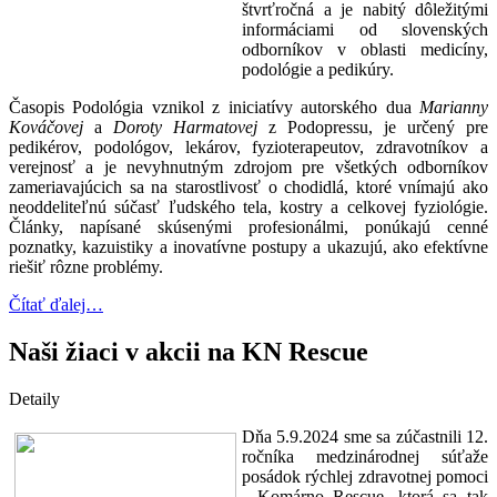
štvrťročná a je nabitý dôležitými
informáciami od slovenských
odborníkov v oblasti medicíny,
podológie a pedikúry.
Časopis Podológia vznikol z iniciatívy autorského dua
Marianny
Kováčovej
a
Doroty Harmatovej
z Podopressu, je určený pre
pedikérov, podológov, lekárov, fyzioterapeutov, zdravotníkov a
verejnosť a je nevyhnutným zdrojom pre všetkých odborníkov
zameriavajúcich sa na starostlivosť o chodidlá, ktoré vnímajú ako
neoddeliteľnú súčasť ľudského tela, kostry a celkovej fyziológie.
Články, napísané skúsenými profesionálmi, ponúkajú cenné
poznatky, kazuistiky a inovatívne postupy a ukazujú, ako efektívne
riešiť rôzne problémy.
Čítať ďalej…
Naši žiaci v akcii na KN Rescue
Detaily
Dňa 5.9.2024 sme sa zúčastnili 12.
ročníka medzinárodnej súťaže
posádok rýchlej zdravotnej pomoci
- Komárno Rescue, ktorá sa tak