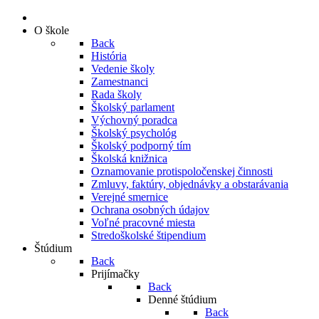
O škole
Back
História
Vedenie školy
Zamestnanci
Rada školy
Školský parlament
Výchovný poradca
Školský psychológ
Školský podporný tím
Školská knižnica
Oznamovanie protispoločenskej činnosti
Zmluvy, faktúry, objednávky a obstarávania
Verejné smernice
Ochrana osobných údajov
Voľné pracovné miesta
Stredoškolské štipendium
Štúdium
Back
Prijímačky
Back
Denné štúdium
Back