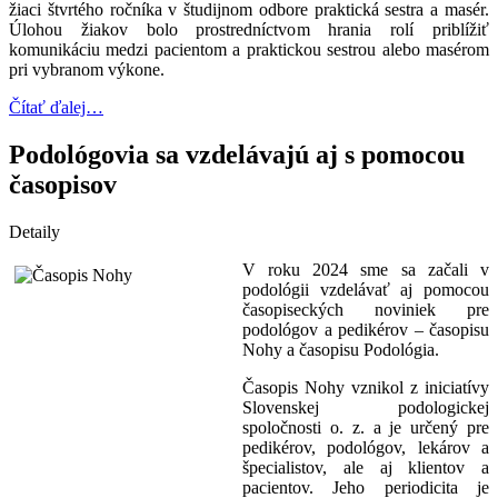
žiaci štvrtého ročníka v študijnom odbore praktická sestra a masér.
Úlohou žiakov bolo prostredníctvom hrania rolí priblížiť
komunikáciu medzi pacientom a praktickou sestrou alebo masérom
pri vybranom výkone.
Čítať ďalej…
Podológovia sa vzdelávajú aj s pomocou
časopisov
Detaily
V roku 2024 sme sa začali v
podológii vzdelávať aj pomocou
časopiseckých noviniek pre
podológov a pedikérov – časopisu
Nohy a časopisu Podológia.
Časopis Nohy vznikol z iniciatívy
Slovenskej podologickej
spoločnosti o. z. a je určený pre
pedikérov, podológov, lekárov a
špecialistov, ale aj klientov a
pacientov. Jeho periodicita je