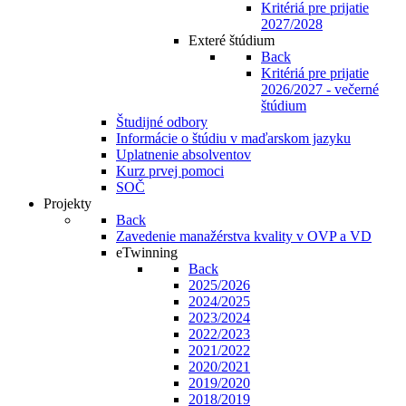
Kritériá pre prijatie
2027/2028
Exteré štúdium
Back
Kritériá pre prijatie
2026/2027 - večerné
štúdium
Študijné odbory
Informácie o štúdiu v maďarskom jazyku
Uplatnenie absolventov
Kurz prvej pomoci
SOČ
Projekty
Back
Zavedenie manažérstva kvality v OVP a VD
eTwinning
Back
2025/2026
2024/2025
2023/2024
2022/2023
2021/2022
2020/2021
2019/2020
2018/2019