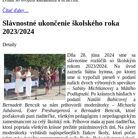
Čítať ďalej…
Slávnostné ukončenie školského roka
2023/2024
Detaily
Dňa 28. júna 2024 sme sa
slávnostne rozlúčili so školským
rokom 2023/2024. Na úvod
zaznela štátna hymna, po ktorej
sme si vypočuli pieseň v podaní
našich dvoch výborných spevákov
–
Sabiny Michlianovej
a
Mátého
Podlupszki
. Po krásnych básňach v
podaní
Natálii Babicovej
a
Bernadett Bencsik
sa nám prihovorili moderátorky –
Michaela
Juhásová
,
Ester Presburgerová
a
Bernadett Bencsik
, ktoré
poďakovali pani riaditeľke, všetkým pedagógom i nepedagogickým
zamestnancom za celý školský rok. Príhovor mala aj pani riaditeľka,
ktorá popriala všetkým krásne prežitie prázdninových dní. Na záver
moderátorky vyhlásili najúspešnejších žiakov školy, ktorí počas