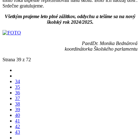
tohto roka úspešne reprezentovali našu školu. Bolo ich naozaj dosť.
Srdečne gratulujeme.
Všetkým prajeme leto plné zážitkov, oddychu a tešíme sa na nový
školský rok 2024/2025.
PaedDr. Monika Bednárová
koordinátorka Školského parlamentu
Strana 39 z 72
34
35
36
37
38
39
40
41
42
43