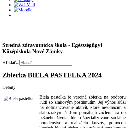
Stredná zdravotnícka škola - Egészségügyi
Középiskola Nové Zámky
Hľadať...
Zbierka BIELA PASTELKA 2024
Detaily
Biela pastelka je verejná zbierka na podporu
ľudí so zrakovým postihnutím. Jej výnos slúži
na dofinancovanie aktivít, ktoré nevidiacim a
slabozrakým ľuďom pomáhajú začleniť sa do
bežného života. Ide o špecializované sociálne
poradenstvo a realizáciu kurzov, pomocou
ktorých klienti získavajú zručnosti nevyhnutné