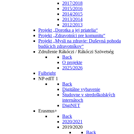
2017/2018
2015/2016
2014/2015
2013/2014
2012/2013
Projekt „Dorotka a jej priatelia“
Projekt „Zdravotníci pre komunitu“
Projekt „Mysli na zdravie: Duševná pohoda
budúcich zdravotníkov“
Združenie Rákóczi / Rákóczi Szövetség
Back
O projekte
2025/2026
Fulbright
NP edIT 1
Back
Digitálne vybavenie
Študovne v stredoškolských
internátoch
DigiNET
Erasmus+
Back
2020/2021
2019/2020
Back