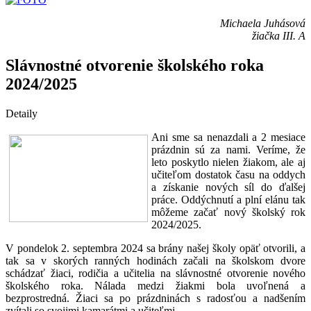
Michaela Juhásová
žiačka III. A
Slávnostné otvorenie školského roka
2024/2025
Detaily
Ani sme sa nenazdali a 2 mesiace
prázdnin sú za nami. Veríme, že
leto poskytlo nielen žiakom, ale aj
učiteľom dostatok času na oddych
a získanie nových síl do ďalšej
práce. Oddýchnutí a plní elánu tak
môžeme začať nový školský rok
2024/2025.
V pondelok 2. septembra 2024 sa brány našej školy opäť otvorili, a
tak sa v skorých ranných hodinách začali na školskom dvore
schádzať žiaci, rodičia a učitelia na slávnostné otvorenie nového
školského roka. Nálada medzi žiakmi bola uvoľnená a
bezprostredná. Žiaci sa po prázdninách s radosťou a nadšením
zvítali so svojimi kamarátmi a učiteľmi.