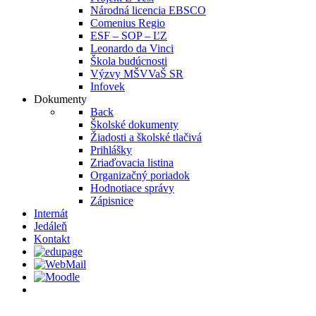
Národná licencia EBSCO
Comenius Regio
ESF – SOP – ĽZ
Leonardo da Vinci
Škola budúcnosti
Výzvy MŠVVaŠ SR
Infovek
Dokumenty
Back
Školské dokumenty
Žiadosti a školské tlačivá
Prihlášky
Zriaďovacia listina
Organizačný poriadok
Hodnotiace správy
Zápisnice
Internát
Jedáleň
Kontakt