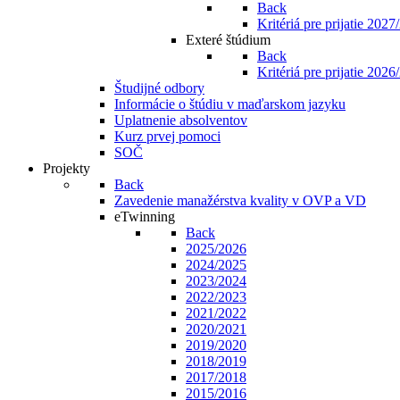
Back
Kritériá pre prijatie 202
Exteré štúdium
Back
Kritériá pre prijatie 202
Študijné odbory
Informácie o štúdiu v maďarskom jazyku
Uplatnenie absolventov
Kurz prvej pomoci
SOČ
Projekty
Back
Zavedenie manažérstva kvality v OVP a VD
eTwinning
Back
2025/2026
2024/2025
2023/2024
2022/2023
2021/2022
2020/2021
2019/2020
2018/2019
2017/2018
2015/2016