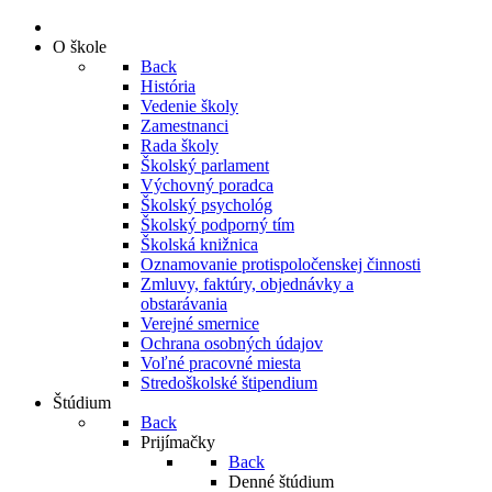
O škole
Back
História
Vedenie školy
Zamestnanci
Rada školy
Školský parlament
Výchovný poradca
Školský psychológ
Školský podporný tím
Školská knižnica
Oznamovanie protispoločenskej činnosti
Zmluvy, faktúry, objednávky a
obstarávania
Verejné smernice
Ochrana osobných údajov
Voľné pracovné miesta
Stredoškolské štipendium
Štúdium
Back
Prijímačky
Back
Denné štúdium