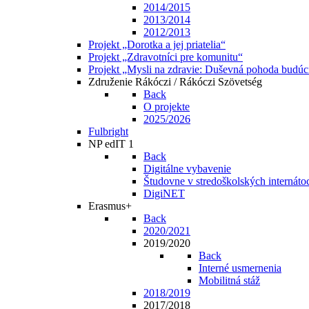
2014/2015
2013/2014
2012/2013
Projekt „Dorotka a jej priatelia“
Projekt „Zdravotníci pre komunitu“
Projekt „Mysli na zdravie: Duševná pohoda budúc
Združenie Rákóczi / Rákóczi Szövetség
Back
O projekte
2025/2026
Fulbright
NP edIT 1
Back
Digitálne vybavenie
Študovne v stredoškolských internáto
DigiNET
Erasmus+
Back
2020/2021
2019/2020
Back
Interné usmernenia
Mobilitná stáž
2018/2019
2017/2018