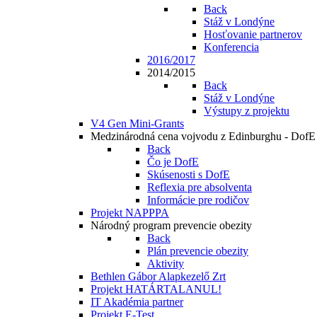
Back
Stáž v Londýne
Hosťovanie partnerov
Konferencia
2016/2017
2014/2015
Back
Stáž v Londýne
Výstupy z projektu
V4 Gen Mini-Grants
Medzinárodná cena vojvodu z Edinburghu - DofE
Back
Čo je DofE
Skúsenosti s DofE
Reflexia pre absolventa
Informácie pre rodičov
Projekt NAPPPA
Národný program prevencie obezity
Back
Plán prevencie obezity
Aktivity
Bethlen Gábor Alapkezelő Zrt
Projekt HATÁRTALANUL!
IT Akadémia partner
Projekt E-Test