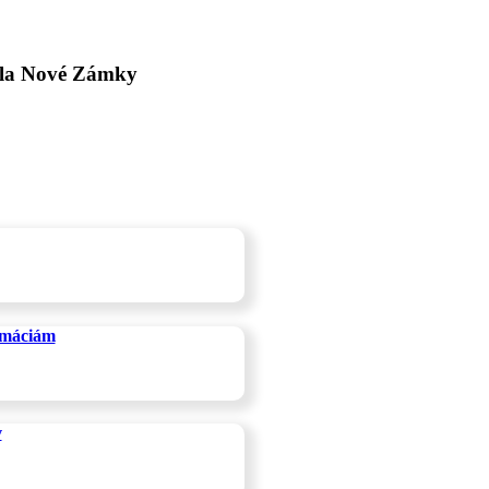
kola Nové Zámky
rmáciám
v