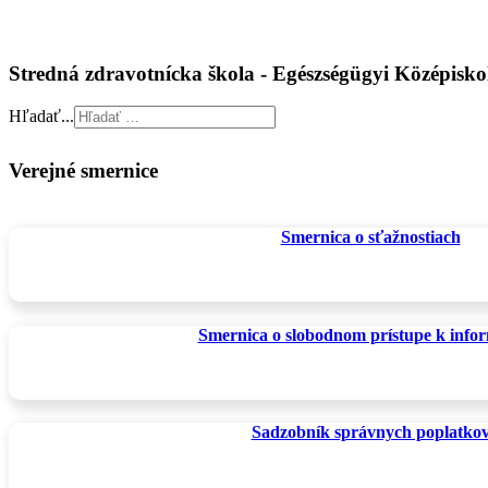
Stredná zdravotnícka škola - Egészségügyi Középis
Hľadať...
Verejné smernice
Smernica o sťažnostiach
Smernica o slobodnom prístupe k info
Sadzobník správnych poplatko